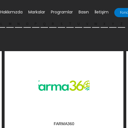
Hakkımızda
Markalar
Programlar
Basın
İletişim
Fona
L
M
N
O
P
Q
R
S
T
U
V
W
X
Y
Z
FARMA360