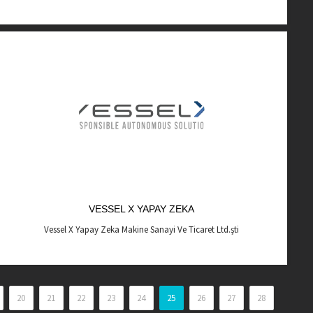
VESSEL X YAPAY ZEKA
Vessel X Yapay Zeka Makine Sanayi Ve Ticaret Ltd.şti
20
21
22
23
24
25
26
27
28