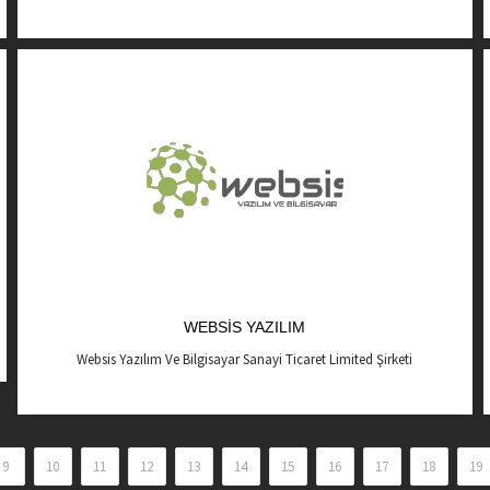
WEBSIS YAZILIM
Websis Yazılım Ve Bilgisayar Sanayi Ticaret Limited Şirketi
9
10
11
12
13
14
15
16
17
18
19