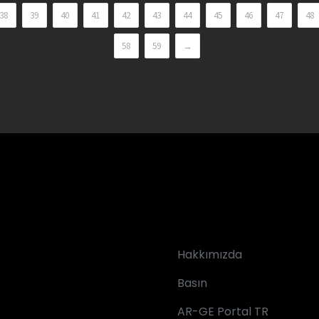
38
39
40
41
42
43
44
45
46
47
48
58
59
→
Hakkımızda
Basın
AR-GE Portal TR