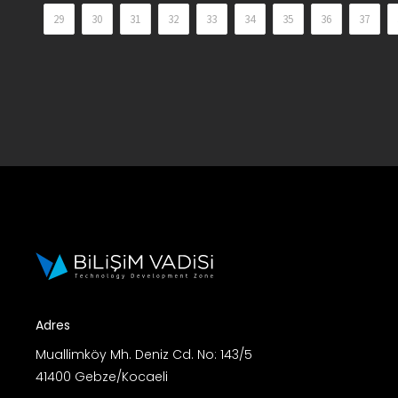
29
30
31
32
33
34
35
36
37
Adres
Muallimköy Mh. Deniz Cd. No: 143/5
41400 Gebze/Kocaeli