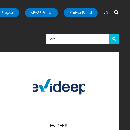
EN
 Başvur
AR-GE Portal
Kariyer Portal
EVIDEEP