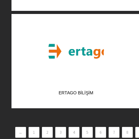
ERTAGO BILIŞIM
←
1
2
3
4
5
6
7
8