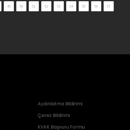
49
50
51
52
53
54
55
56
57
Aydınlatma Bildirimi
Çerez Bildirimi
KVKK Başvuru Formu