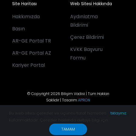
Site Haritası
Web Sitesi Hakkında
Hakkımızda
Aydınlatma
Bildirimi
Basın
Çerez Bildirimi
AR-GE Portal TR
KVKK Başvuru
AR-GE Portal AZ
Formu
Kariyer Portal
© Copyright 2026 Bilişim Vadisi | Tüm Hakları
Saklıdır | Tasarım
APRON
Bu web sitesi çerezler ve üçüncü taraf hizmetleri
tıklayınız.
kullanmaktadır. Çerezler hakkında detaylı bilgi için
TAMAM