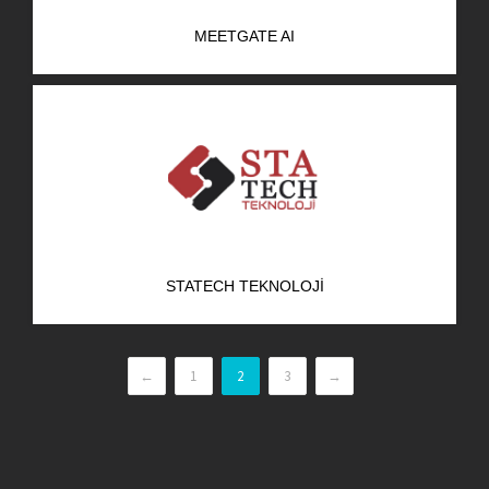
MEETGATE AI
STATECH TEKNOLOJI
←
1
2
3
→