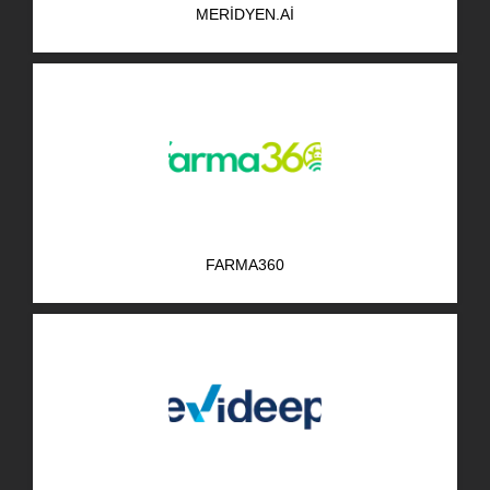
MERIDYEN.AI
AR-GE Portal
Kariyer Portal
EN
Ara:
FARMA360