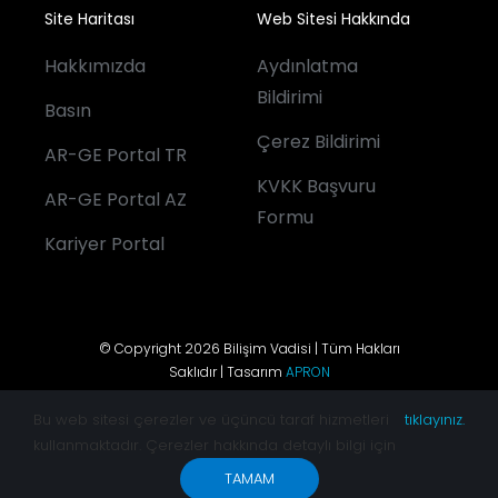
Site Haritası
Web Sitesi Hakkında
Hakkımızda
Aydınlatma
Bildirimi
Basın
Çerez Bildirimi
AR-GE Portal TR
KVKK Başvuru
AR-GE Portal AZ
Formu
Kariyer Portal
© Copyright 2026 Bilişim Vadisi | Tüm Hakları
Saklıdır | Tasarım
APRON
Bu web sitesi çerezler ve üçüncü taraf hizmetleri
tıklayınız.
kullanmaktadır. Çerezler hakkında detaylı bilgi için
TAMAM