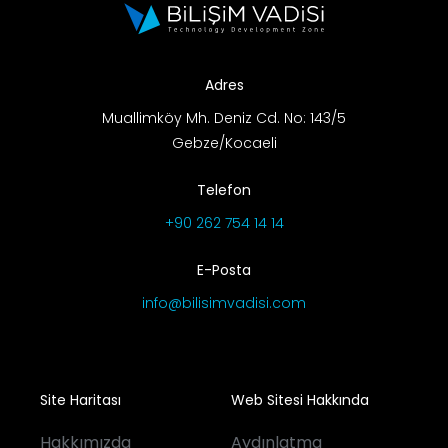
AR-GE Portal
Kariyer Portal
Adres
Muallimköy Mh. Deniz Cd. No: 143/5
Gebze/Kocaeli
EN
Telefon
Ara:
+90 262 754 14 14
E-Posta
info@bilisimvadisi.com
Site Haritası
Web Sitesi Hakkında
Hakkımızda
Aydınlatma