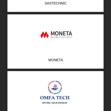
SASTECHNIC
AR-GE Portal
Kariyer Portal
EN
Ara:
MONETA