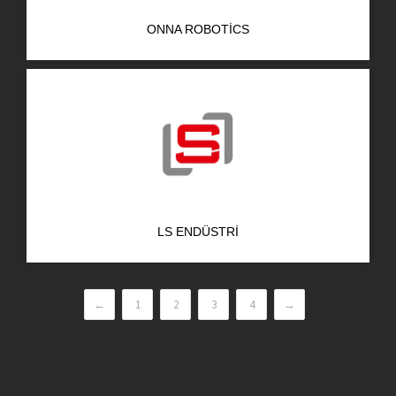
ONNA ROBOTICS
LS ENDÜSTRI
←
1
2
3
4
→