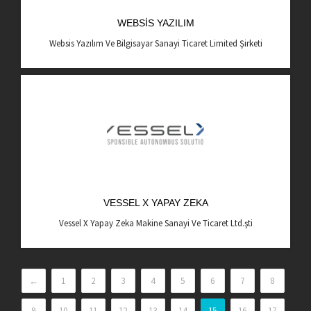
WEBSIS YAZILIM
Websis Yazılım Ve Bilgisayar Sanayi Ticaret Limited Şirketi
VESSEL X YAPAY ZEKA
Vessel X Yapay Zeka Makine Sanayi Ve Ticaret Ltd.şti
←
1
2
3
4
5
6
7
8
9
10
11
12
13
14
15
16
17