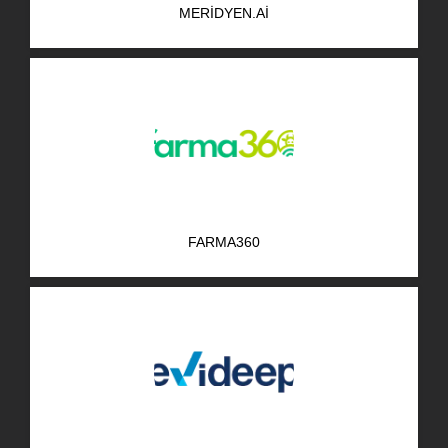
MERIDYEN.AI
AR-GE Portal
Kariyer Portal
EN
Ara:
FARMA360