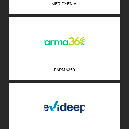
MERIDYEN.AI
AR-GE Portal
Kariyer Portal
EN
Ara:
FARMA360