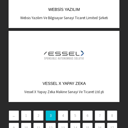
WEBSIS YAZILIM
Websis Yazılım Ve Bilgisayar Sanayi Ticaret Limited Şirketi
VESSEL X YAPAY ZEKA
Vessel X Yapay Zeka Makine Sanayi Ve Ticaret Ltd.şti
←
1
2
3
4
5
6
7
8
9
10
11
12
13
14
15
16
17