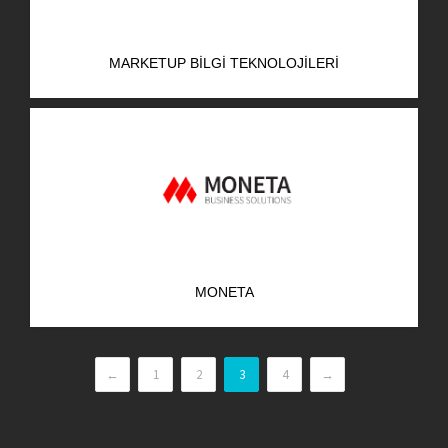
MARKETUP BILGI TEKNOLOJILERI
MONETA
←
1
2
3
4
→