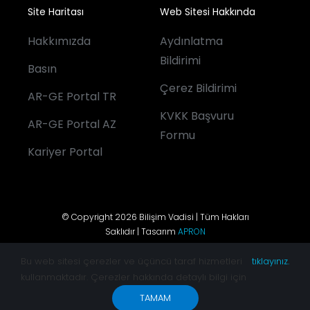
Site Haritası
Web Sitesi Hakkında
Hakkımızda
Aydınlatma
Bildirimi
Basın
Çerez Bildirimi
AR-GE Portal TR
KVKK Başvuru
AR-GE Portal AZ
Formu
Kariyer Portal
© Copyright 2026 Bilişim Vadisi | Tüm Hakları
Saklıdır | Tasarım
APRON
Bu web sitesi çerezler ve üçüncü taraf hizmetleri
tıklayınız.
kullanmaktadır. Çerezler hakkında detaylı bilgi için
TAMAM