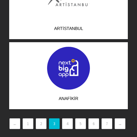
ARTISTANBUL
ANAFIKIR
←
1
2
3
4
5
6
7
→