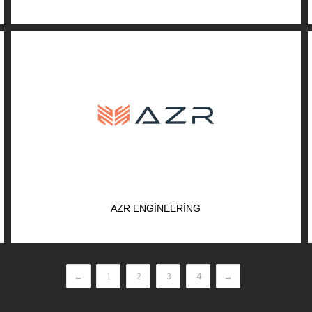
AZR ENGINEERING
←
1
2
3
4
→