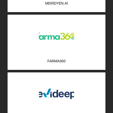
MERIDYEN.AI
AR-GE Portal
Kariyer Portal
EN
Ara:
FARMA360