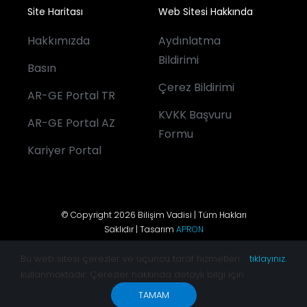
Site Haritası
Web Sitesi Hakkında
Hakkımızda
Aydınlatma
Bildirimi
Basın
Çerez Bildirimi
AR-GE Portal TR
KVKK Başvuru
AR-GE Portal AZ
Formu
Kariyer Portal
© Copyright 2026 Bilişim Vadisi | Tüm Hakları
Saklıdır | Tasarım
APRON
Bu web sitesi çerezler ve üçüncü taraf hizmetleri
tıklayınız.
kullanmaktadır. Çerezler hakkında detaylı bilgi için
TAMAM