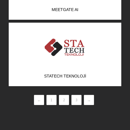
MEETGATE AI
STATECH TEKNOLOJI
←
1
2
3
→