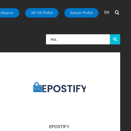
EN
 Başvur
AR-GE Portal
Kariyer Portal
EPOSTIFY