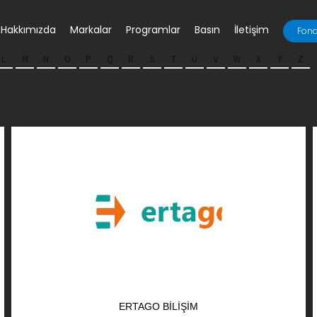
Hakkımızda
Markalar
Programlar
Basın
İletişim
Fona
L
M
N
O
P
Q
R
S
T
U
V
W
X
Y
Z
ERTAGO BILIŞIM