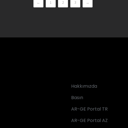
←
1
2
3
→
Hakkımızda
Basın
AR-GE Portal TR
AR-GE Portal AZ