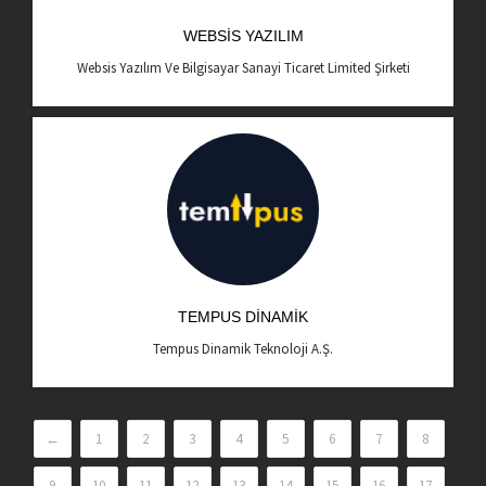
WEBSIS YAZILIM
Websis Yazılım Ve Bilgisayar Sanayi Ticaret Limited Şirketi
TEMPUS DINAMIK
Tempus Dinamik Teknoloji A.Ş.
←
1
2
3
4
5
6
7
8
9
10
11
12
13
14
15
16
17