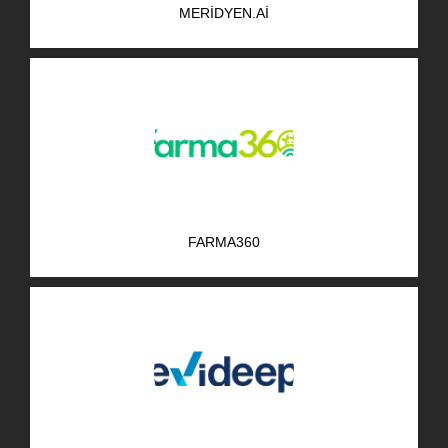
MERIDYEN.AI
AR-GE Portal
Kariyer Portal
EN
Ara:
FARMA360