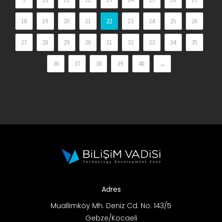
18
19
20
21
22
23
24
25
26
27
28
29
30
31
32
33
34
35
36
37
38
39
40
→
Adres
Muallimköy Mh. Deniz Cd. No: 143/5
Gebze/Kocaeli