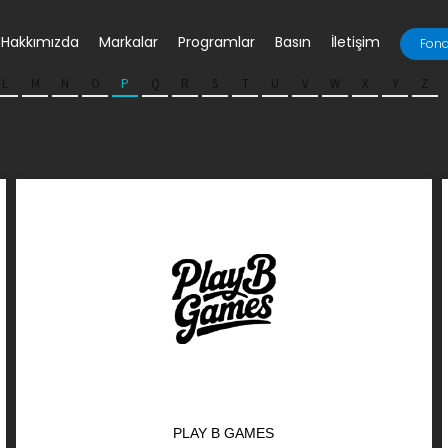
Hakkımızda
Markalar
Programlar
Basın
İletişim
Fona
L
M
N
O
P
Q
R
S
T
U
V
W
X
Y
Z
PLAY B GAMES