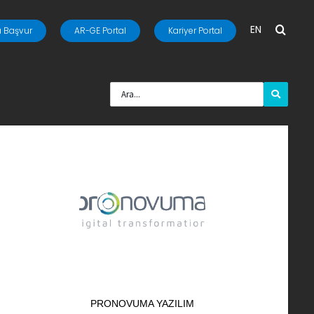
EN
 Başvur
AR-GE Portal
Kariyer Portal
PRONOVUMA YAZILIM