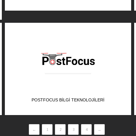
POSTFOCUS BILGI TEKNOLOJILERI
←
1
2
3
4
→