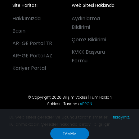
Site Haritası
Web Sitesi Hakkında
Hakkımızda
Aydınlatma
Bildirimi
Basın
Çerez Bildirimi
AR-GE Portal TR
KVKK Başvuru
AR-GE Portal AZ
Formu
Kariyer Portal
© Copyright 2026 Bilişim Vadisi | Tüm Hakları
Saklıdır | Tasarım
APRON
Bu web sitesi çerezler ve üçüncü taraf hizmetleri
tıklayınız.
kullanmaktadır. Çerezler hakkında detaylı bilgi için
TAMAM