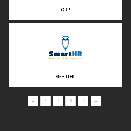
QRP
SMARTHR
←
1
2
3
4
→