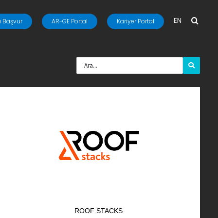
EN
 Başvur
AR-GE Portal
Kariyer Portal
ROOF STACKS