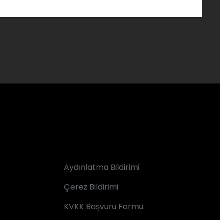
Aydınlatma Bildirimi
Çerez Bildirimi
KVKK Başvuru Formu