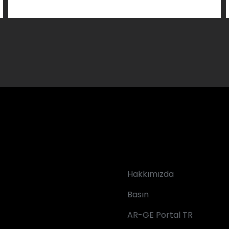
Hakkımızda
Basın
AR-GE Portal TR