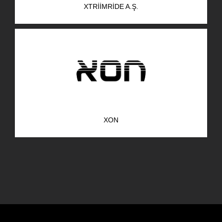
XTRIIMRIDE A.Ş.
AR-GE Portal
Kariyer Portal
EN
Ara:
XON