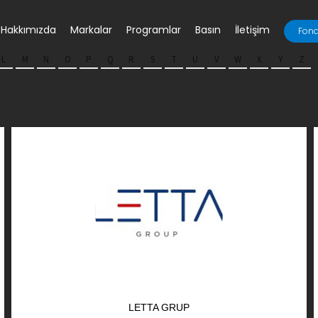
Hakkımızda
Markalar
Programlar
Basın
İletişim
Fona
L
M
N
O
P
Q
R
S
T
U
V
W
X
Y
Z
LETTA GRUP