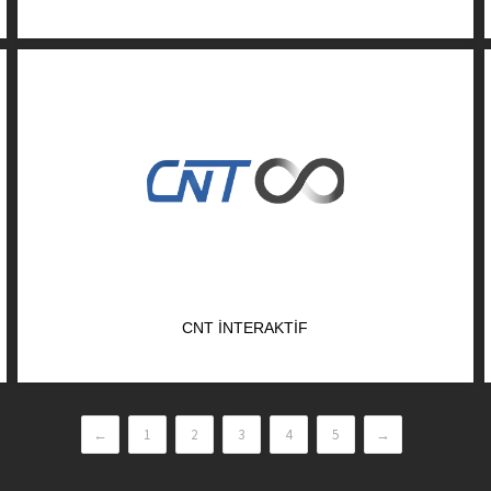
CNT İNTERAKTIF
←
1
2
3
4
5
→