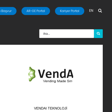
EN
 Başvur
AR-GE Portal
Kariyer Portal
VENDAI TEKNOLOJI