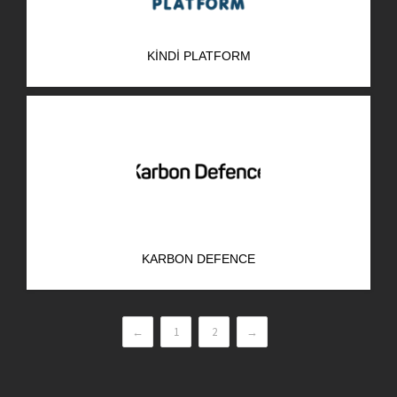
KINDI PLATFORM
KARBON DEFENCE
←
1
2
→