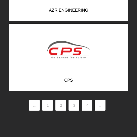
AZR ENGINEERING
CPS
←
1
2
3
4
→