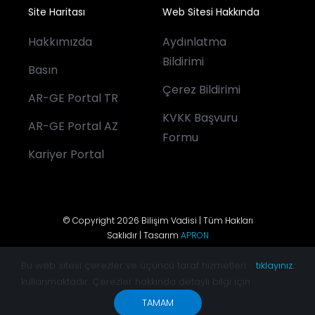
Site Haritası
Web Sitesi Hakkında
Hakkımızda
Aydınlatma
Bildirimi
Basın
Çerez Bildirimi
AR-GE Portal TR
KVKK Başvuru
AR-GE Portal AZ
Formu
Kariyer Portal
© Copyright 2026 Bilişim Vadisi | Tüm Hakları
Saklıdır | Tasarım
APRON
Bu web sitesi çerezler ve üçüncü taraf hizmetleri
tıklayınız.
kullanmaktadır. Çerezler hakkında detaylı bilgi için
TAMAM