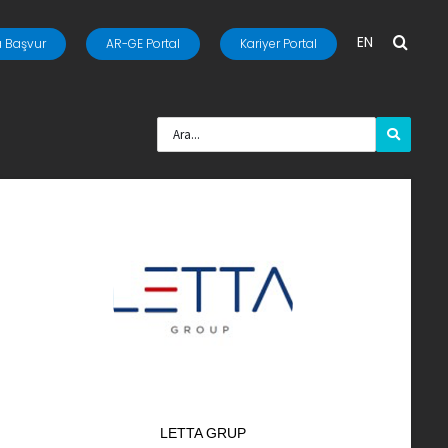
EN
 Başvur
AR-GE Portal
Kariyer Portal
LETTA GRUP