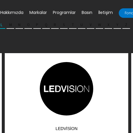
Hakkımızda
Markalar
Programlar
Basın
İletişim
Fona
L
M
N
O
P
Q
R
S
T
U
V
W
X
Y
Z
LEDVISION