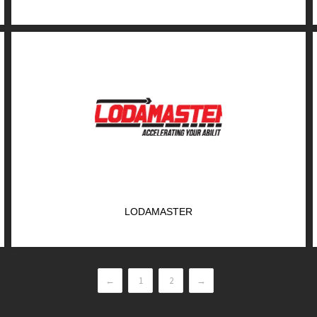
LODAMASTER
←
1
2
→