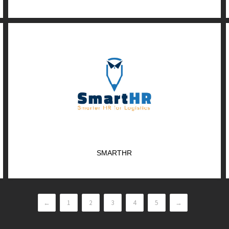
SMARTHR
←
1
2
3
4
5
→