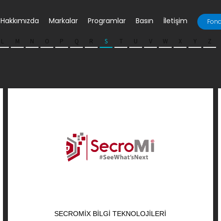
Hakkımızda
Markalar
Programlar
Basın
İletişim
Fona
L
M
N
O
P
Q
R
S
T
U
V
W
X
Y
Z
SECROMIX BILGI TEKNOLOJILERI