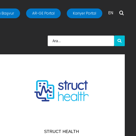
EN
 Başvur
AR-GE Portal
Kariyer Portal
STRUCT HEALTH