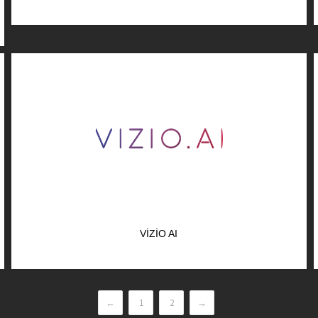
VIZIO AI
←
1
2
→