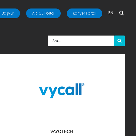
EN
 Başvur
AR-GE Portal
Kariyer Portal
VAYOTECH