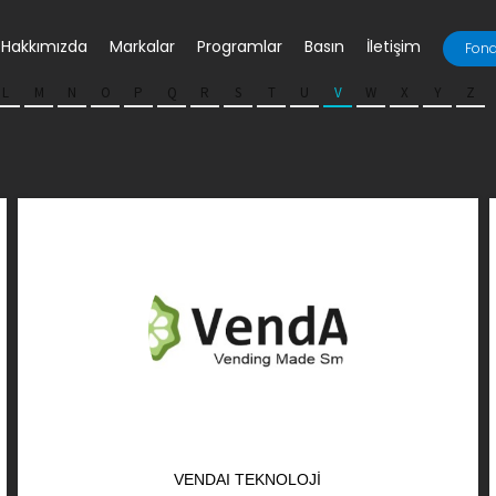
Hakkımızda
Markalar
Programlar
Basın
İletişim
Fona
L
M
N
O
P
Q
R
S
T
U
V
W
X
Y
Z
VENDAI TEKNOLOJI