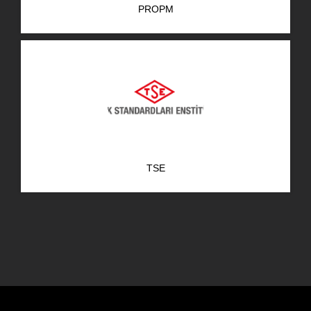
PROPM
AR-GE Portal
Kariyer Portal
EN
Ara:
TSE