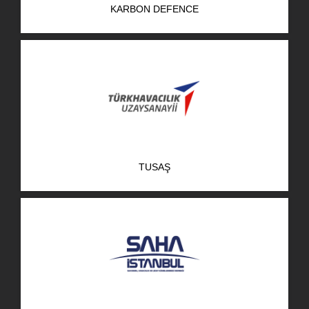
KARBON DEFENCE
AR-GE Portal
Kariyer Portal
EN
Ara:
TUSAŞ