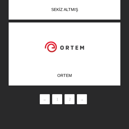
SEKIZ ALTMIŞ
ORTEM
←
1
2
→