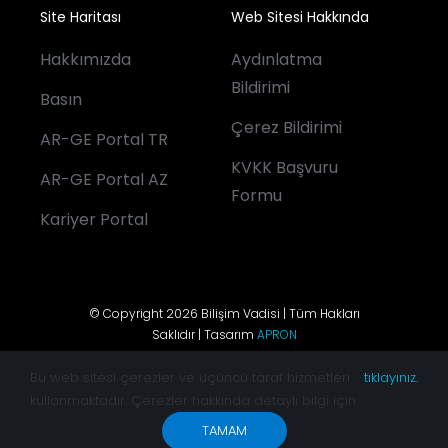
Site Haritası
Web Sitesi Hakkında
Hakkımızda
Aydınlatma
Bildirimi
Basın
Çerez Bildirimi
AR-GE Portal TR
KVKK Başvuru
AR-GE Portal AZ
Formu
Kariyer Portal
© Copyright 2026 Bilişim Vadisi | Tüm Hakları
Saklıdır | Tasarım
APRON
Bu web sitesi çerezler ve üçüncü taraf hizmetleri
tıklayınız.
kullanmaktadır. Çerezler hakkında detaylı bilgi için
TAMAM