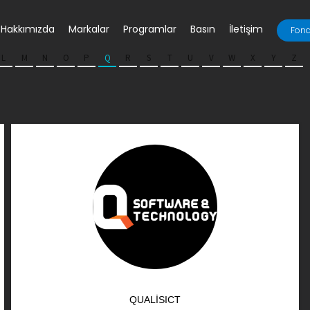
Hakkımızda
Markalar
Programlar
Basın
İletişim
Fona
L
M
N
O
P
Q
R
S
T
U
V
W
X
Y
Z
QUALISICT