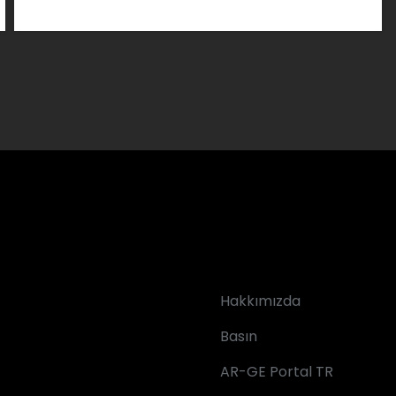
Hakkımızda
Basın
AR-GE Portal TR