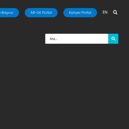
EN
 Başvur
AR-GE Portal
Kariyer Portal