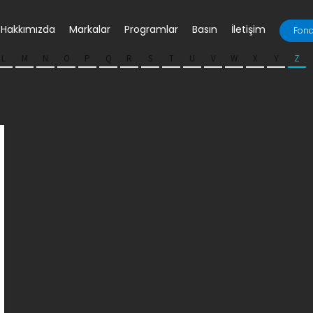
Hakkımızda
Markalar
Programlar
Basın
İletişim
Fona
L
M
N
O
P
Q
R
S
T
U
V
W
X
Y
Z