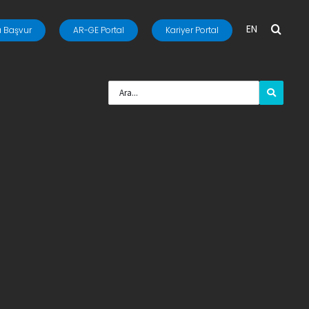
EN
 Başvur
AR-GE Portal
Kariyer Portal