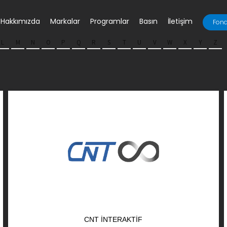
Hakkımızda
Markalar
Programlar
Basın
İletişim
Fona
L
M
N
O
P
Q
R
S
T
U
V
W
X
Y
Z
CNT İNTERAKTIF