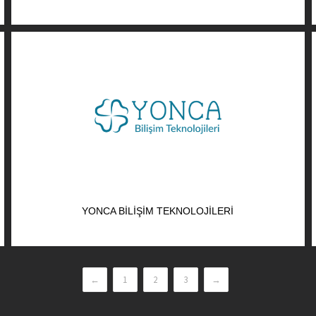
YONCA BILIŞIM TEKNOLOJILERI
←
1
2
3
→