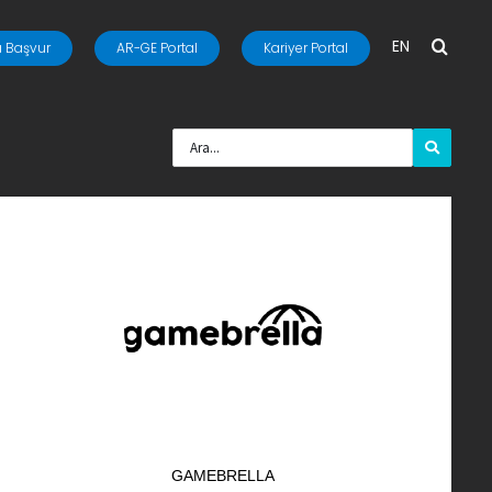
EN
 Başvur
AR-GE Portal
Kariyer Portal
GAMEBRELLA