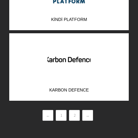
KINDI PLATFORM
KARBON DEFENCE
←
1
2
→