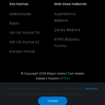
Site Haritası
Web Sitesi Hakkında
Hakkımızda
Aydınlatma
Bildirimi
Basın
Çerez Bildirimi
AR-GE Portal TR
KVKK Başvuru
AR-GE Portal AZ
Formu
Kariyer Portal
© Copyright 2026 Bilişim Vadisi | Tüm Hakları
Saklıdır | Tasarım
APRON
Bu web sitesi çerezler ve üçüncü taraf hizmetleri
tıklayınız.
kullanmaktadır. Çerezler hakkında detaylı bilgi için
TAMAM