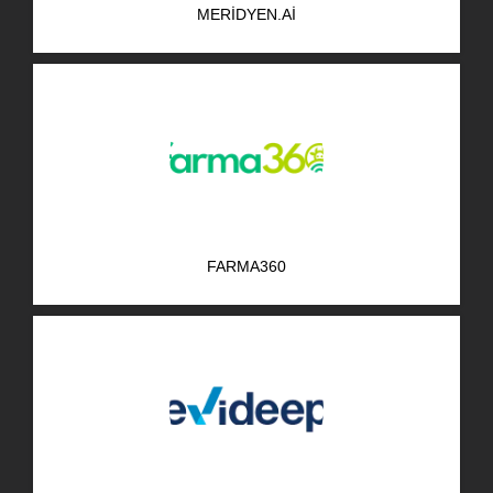
MERIDYEN.AI
AR-GE Portal
Kariyer Portal
EN
Ara:
FARMA360