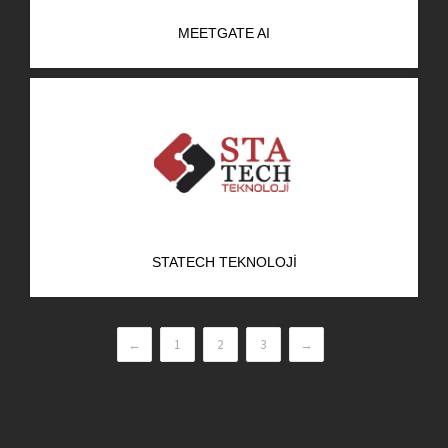
MEETGATE AI
STATECH TEKNOLOJI
←
1
2
3
→