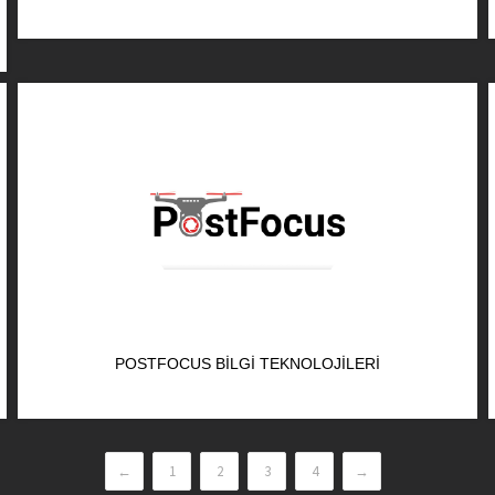
POSTFOCUS BILGI TEKNOLOJILERI
←
1
2
3
4
→