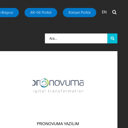
EN
 Başvur
AR-GE Portal
Kariyer Portal
PRONOVUMA YAZILIM