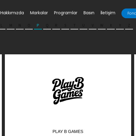
Hakkımızda
Markalar
Programlar
Basın
İletişim
Fona
L
M
N
O
P
Q
R
S
T
U
V
W
X
Y
Z
PLAY B GAMES