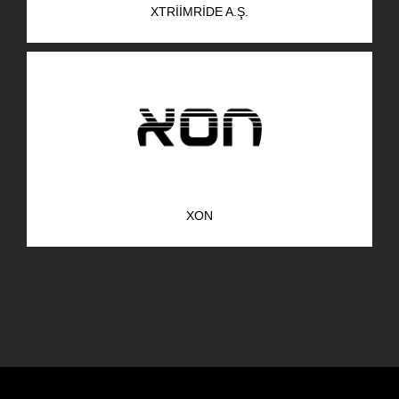
XTRIIMRIDE A.Ş.
AR-GE Portal
Kariyer Portal
EN
Ara:
XON