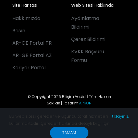
Site Haritası
Web Sitesi Hakkında
Hakkımızda
Aydınlatma
Bildirimi
Basın
Çerez Bildirimi
AR-GE Portal TR
KVKK Başvuru
AR-GE Portal AZ
Formu
Kariyer Portal
© Copyright 2026 Bilişim Vadisi | Tüm Hakları
Saklıdır | Tasarım
APRON
Bu web sitesi çerezler ve üçüncü taraf hizmetleri
tıklayınız.
kullanmaktadır. Çerezler hakkında detaylı bilgi için
TAMAM