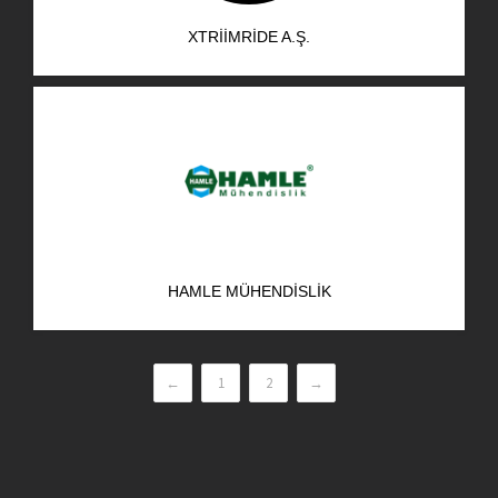
XTRIIMRIDE A.Ş.
HAMLE MÜHENDISLIK
←
1
2
→