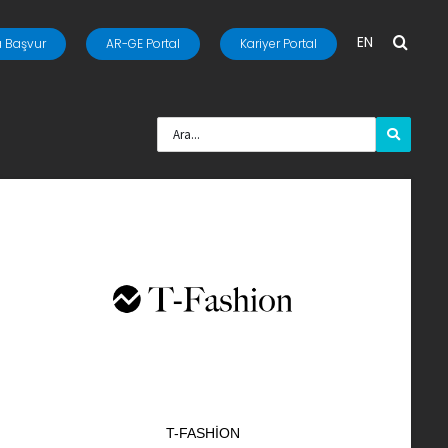
EN
 Başvur
AR-GE Portal
Kariyer Portal
T-FASHION