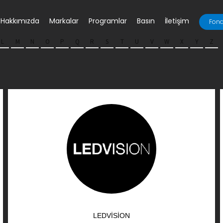
Hakkımızda
Markalar
Programlar
Basın
İletişim
Fona
L
M
N
O
P
Q
R
S
T
U
V
W
X
Y
Z
LEDVISION