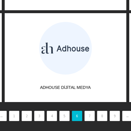
ADHOUSE DIJITAL MEDYA
←
1
2
3
4
5
6
7
8
9
→