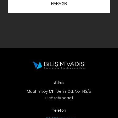
NARA XR
AR-GE Portal
Kariyer Portal
EN
Ara:
Adres
Muallimköy Mh. Deniz Cd. No: 143/5
Gebze/Kocaeli
Telefon