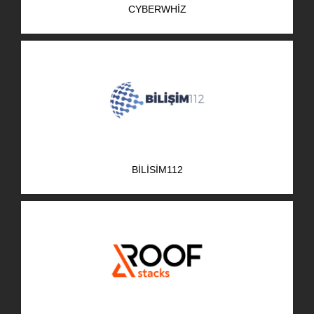
CYBERWHIZ
AR-GE Portal
Kariyer Portal
EN
Ara:
BILISIM112