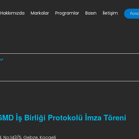
Hakkımızda
Markalar
Programlar
Basın
İletişim
Fona
MD İş Birliği Protokolü İmza Töreni
. No:143/5, Gebze, Kocaeli