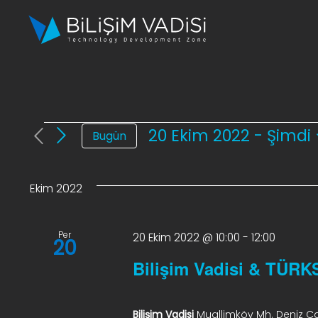
Skip
to
content
Etkinlikler
20 Ekim 2022
 - 
Şimdi
Bugün
Tarih
seç.
Ekim 2022
Per
20 Ekim 2022 @ 10:00
-
12:00
20
Bilişim Vadisi & TÜRKS
Bilişim Vadisi
Muallimköy Mh. Deniz Cd