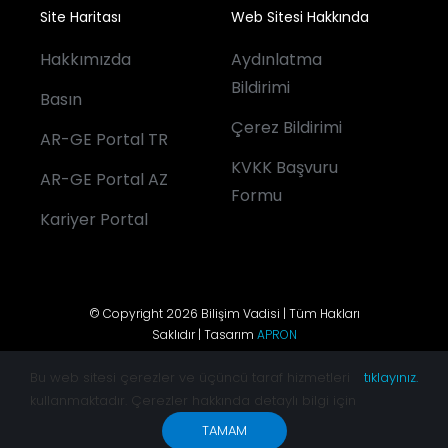
Site Haritası
Web Sitesi Hakkında
Hakkımızda
Aydınlatma
Bildirimi
Basın
Çerez Bildirimi
AR-GE Portal TR
KVKK Başvuru
AR-GE Portal AZ
Formu
Kariyer Portal
© Copyright 2026 Bilişim Vadisi | Tüm Hakları
Saklıdır | Tasarım
APRON
Bu web sitesi çerezler ve üçüncü taraf hizmetleri
tıklayınız.
kullanmaktadır. Çerezler hakkında detaylı bilgi için
TAMAM