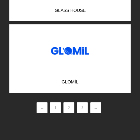
GLASS HOUSE
GLOMIL
←
1
2
3
→