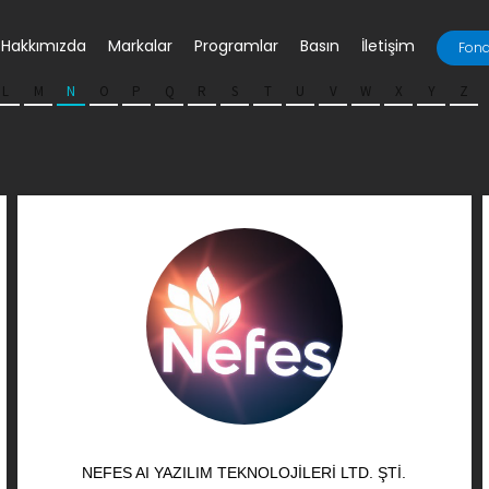
Hakkımızda
Markalar
Programlar
Basın
İletişim
Fona
L
M
N
O
P
Q
R
S
T
U
V
W
X
Y
Z
NEFES AI YAZILIM TEKNOLOJILERI LTD. ŞTI.