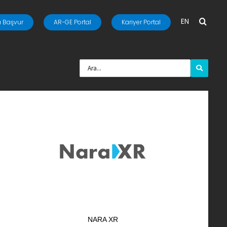
EN
 Başvur
AR-GE Portal
Kariyer Portal
NARA XR