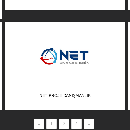
NET PROJE DANIŞMANLIK
←
1
2
3
→