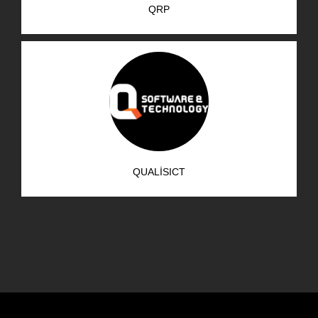
QRP
AR-GE Portal
Kariyer Portal
EN
Ara:
QUALISICT