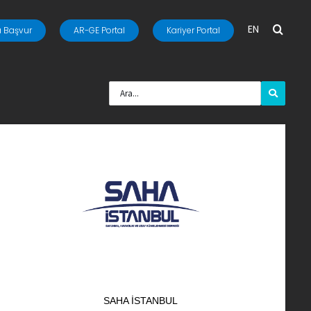
EN
 Başvur
AR-GE Portal
Kariyer Portal
SAHA İSTANBUL