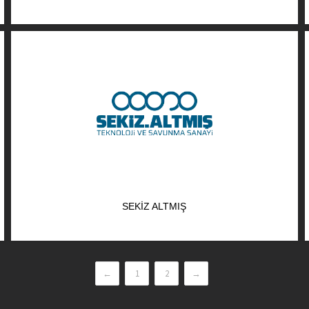
SEKIZ ALTMIŞ
←
1
2
→