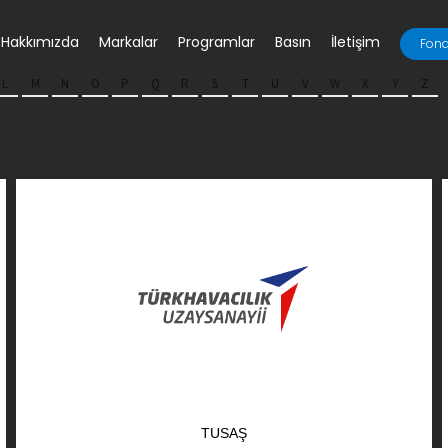
Hakkımızda
Markalar
Programlar
Basın
İletişim
Fona
L
M
N
O
P
Q
R
S
T
U
V
W
X
Y
Z
TUSAŞ