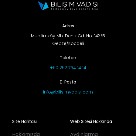
AR-GE Portal
Kariyer Portal
Adres
Muallimköy Mh. Deniz Cd. No: 143/5
Gebze/Kocaeli
EN
Telefon
Ara:
+90 262 754 14 14
E-Posta
info@bilisimvadisi.com
Site Haritası
Web Sitesi Hakkında
Hakkımızda
Aydınlatma