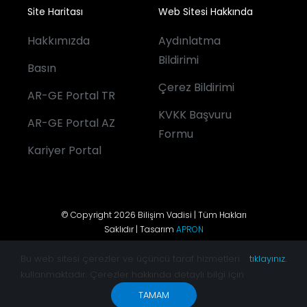
Site Haritası
Web Sitesi Hakkında
Hakkımızda
Aydınlatma
Bildirimi
Basın
Çerez Bildirimi
AR-GE Portal TR
KVKK Başvuru
AR-GE Portal AZ
Formu
Kariyer Portal
© Copyright 2026 Bilişim Vadisi | Tüm Hakları
Saklıdır | Tasarım
APRON
Bu web sitesi çerezler ve üçüncü taraf hizmetleri
tıklayınız.
kullanmaktadır. Çerezler hakkında detaylı bilgi için
TAMAM