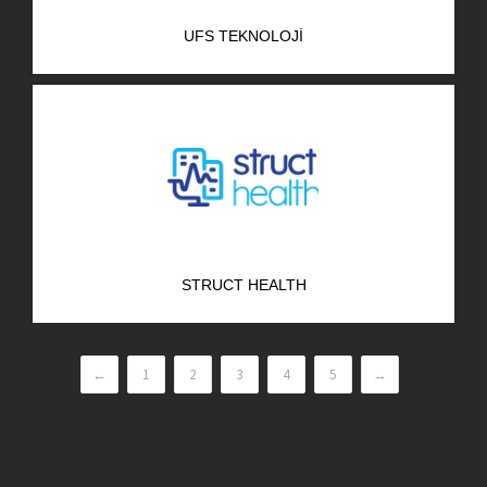
UFS TEKNOLOJI
STRUCT HEALTH
←
1
2
3
4
5
→