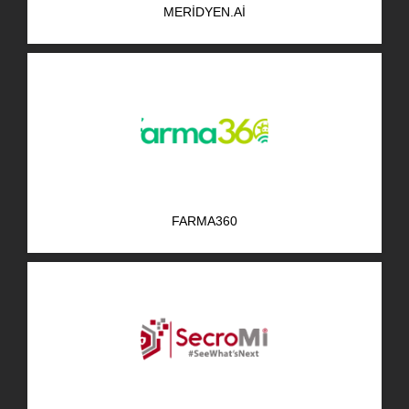
MERIDYEN.AI
AR-GE Portal
Kariyer Portal
EN
Ara:
FARMA360