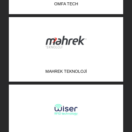
OMFA TECH
AR-GE Portal
Kariyer Portal
EN
Ara:
MAHREK TEKNOLOJI